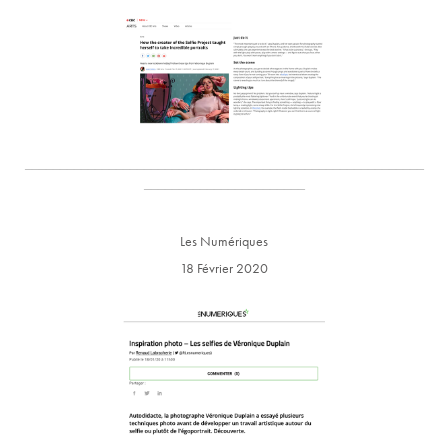
_________________________________________________________
_______________________
Les Numériques
18 Février 2020