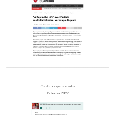
_________________________________________________________
_______________________
On dira ce qu'on voudra
15 Février 2022